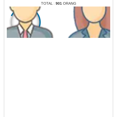
TOTAL :
901
ORANG
452
449
LAKI-LAKI
PEREMPUAN