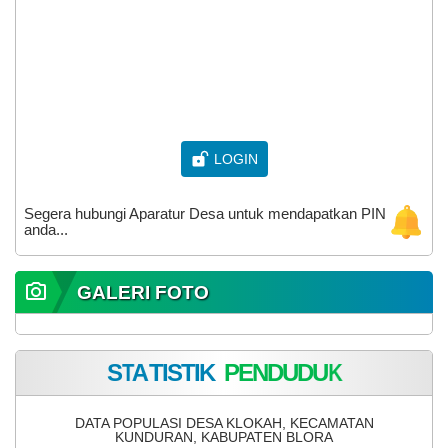
LOGIN
Segera hubungi Aparatur Desa untuk mendapatkan PIN
anda...
GALERI FOTO
S
T
A
T
I
S
T
I
K
P
E
N
D
U
D
U
K
DATA POPULASI DESA KLOKAH, KECAMATAN
KUNDURAN, KABUPATEN BLORA