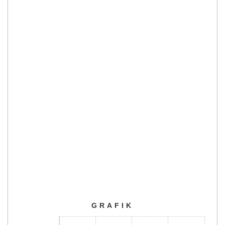
GRAFIK
GRAFIK
Bar chart with 3 bars.
The chart has 1 X axis displaying categories.